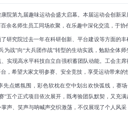
健康院第九届趣味运动会盛大启幕。本届运动会创新采
两百余名师生员工同场欢聚，在乐趣中深化交流，于协
顾了研究院过去一年在科研创新、平台建设等方面的丰
单兵为战”向“大兵团作战”转型的生动实践，勉励全体
点、实现高水平科技自立自强积蓄团队动能。工会主席
平台，希望大家文明参赛、安全竞技，享受运动带来的
节率先点燃氛围，彩色软枕在空中划出欢快弧线，赛场
赛
”五个正式项目依次展开，既考验团队默契，又充
外掌声、笑声与呐喊声交织激荡，不仅展现了个人风采