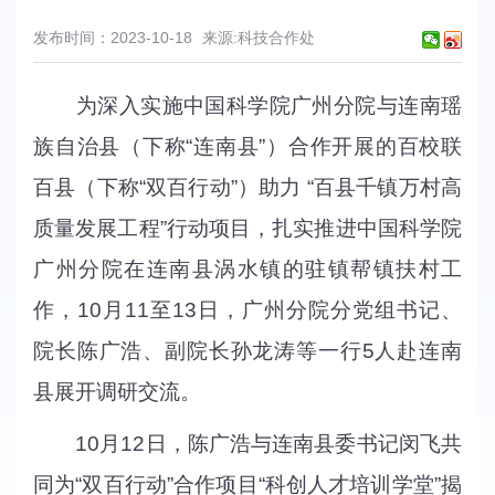
发布时间：2023-10-18
来源:科技合作处
为深入实施中国科学院广州分院与连南瑶
族自治县（下称“连南县”）合作开展的百校联
百县（下称“双百行动”）助力 “百县千镇万村高
质量发展工程”行动项目，扎实推进中国科学院
广州分院在连南县涡水镇的驻镇帮镇扶村工
作，
10
月
11
至
13
日，广州分院分党组书记、
院长陈广浩、副院长孙龙涛等一行
5
人赴连南
县展开调研交流。
10
月
12
日，陈广浩与连南县委书记闵飞共
同为“双百行动”合作项目“科创人才培训学堂”揭